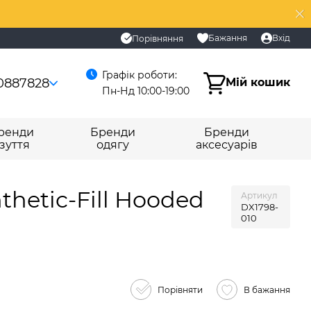
Бажання
Вхід
Порівняння
Графік роботи:
0887828
Мій кошик
Пн-Нд 10:00-19:00
ренди
Бренди
Бренди
зуття
одягу
аксесуарів
thetic-Fill Hooded
Артикул
DX1798-
010
Порівняти
В бажання