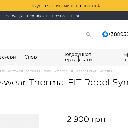
Покупка частинами від monobank
а інформація
Сертифікат
Про нас
Блог
+38095
Подарункові
Б
есуари
Спорт
сертифікати
в
ke Sportswear Therma-FIT Repel Synthetic-Fill Hooded Parka | DX1798-010
swear Therma-FIT Repel Syn
2 900 грн