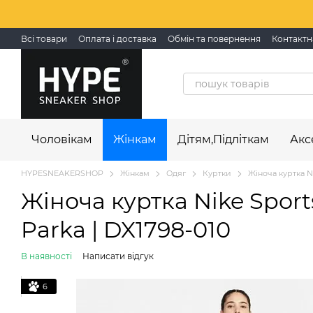
Перейти до основного контенту
Всі товари
Оплата і доставка
Обмін та повернення
Контактн
Чоловікам
Жінкам
Дітям,Підліткам
Акс
HYPESNEAKERSHOP
Жінкам
Одяг
Куртки
Жіноча куртка Ni
Жіноча куртка Nike Sport
Parka | DX1798-010
В наявності
Написати відгук
6