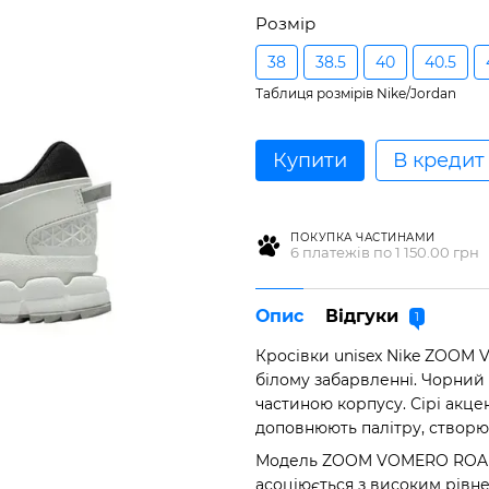
Розмір
38
38.5
40
40.5
Таблиця розмірів Nike/Jordan
Купити
В кредит
ПОКУПКА ЧАСТИНАМИ
6 платежів по 1 150.00 грн
Опис
Відгуки
1
Кросівки unisex Nike ZOOM 
білому забарвленні. Чорний
частиною корпусу. Сірі акце
доповнюють палітру, створю
Модель ZOOM VOMERO ROAM є
асоціюється з високим рівн