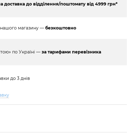
 доставка до відділення/поштомату від 4999 грн*
 нашого магазину —
безкоштовно
тою» по Україні —
за тарифами перевізника
вки до 3 днів
авку