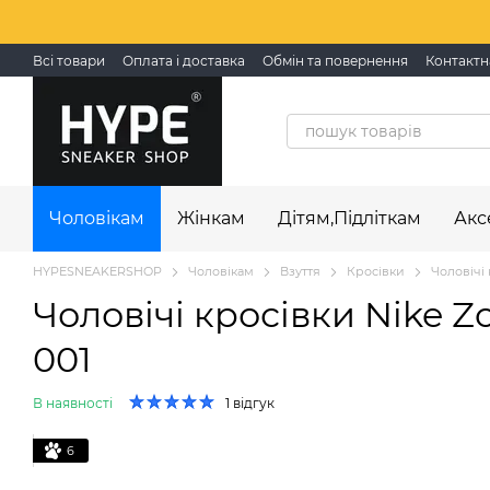
Перейти до основного контенту
Всі товари
Оплата і доставка
Обмін та повернення
Контактн
Чоловікам
Жінкам
Дітям,Підліткам
Акс
HYPESNEAKERSHOP
Чоловікам
Взуття
Кросівки
Чоловічі 
Чоловічі кросівки Nike Z
001
В наявності
1 відгук
6