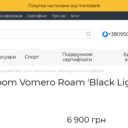
Покупка частинами від monobank
а інформація
Сертифікат
Про нас
Блог
+38095
Подарункові
Б
есуари
Спорт
сертифікати
в
кросівки Nike Zoom Vomero Roam 'Black Light Silver'| FV2295-001
oom Vomero Roam 'Black Ligh
6 900 грн