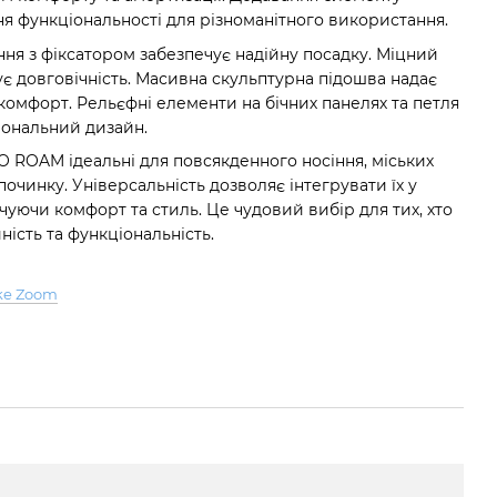
я функціональності для різноманітного використання.
я з фіксатором забезпечує надійну посадку. Міцний
є довговічність. Масивна скульптурна підошва надає
комфорт. Рельєфні елементи на бічних панелях та петля
іональний дизайн.
ROAM ідеальні для повсякденного носіння, міських
починку. Універсальність дозволяє інтегрувати їх у
ечуючи комфорт та стиль. Це чудовий вибір для тих, хто
ність та функціональність.
ke Zoom