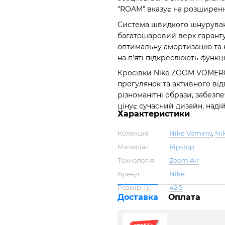
"ROAM" вказує на розширенн
Система швидкого шнуруванн
багатошаровий верх гаранту
оптимальну амортизацію та 
на п'яті підкреслюють функц
Кросівки Nike ZOOM VOMERO 
прогулянок та активного від
різноманітні образи, забезп
цінує сучасний дизайн, надій
Характеристики
Колекція
Nike Vomero
,
Ni
Матеріал
Ripstop
Технологія
Zoom Air
Бренд
Nike
Розмір
42.5
Доставка
Оплата