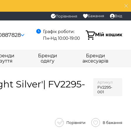
Бажання
Вхід
Порівняння
Графік роботи:
0887828
Мій кошик
Пн-Нд 10:00-19:00
ренди
Бренди
Бренди
зуття
одягу
аксесуарів
t Silver'| FV2295-
Артикул
FV2295-
001
Порівняти
В бажання