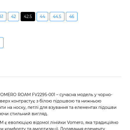
41
42
42.5
44
44.5
46
VOMERO ROAM FV2295-001 – сучасна модель у чорно-
 верх контрастує з білою підошвою та нижньою
нти на носку, петлі для взування та елементах підошви
ючи стильний вигляд.
 еволюцією відомої лінійки Vomero, яка традиційно
ем комфорту та амортизації. Додавання елементу