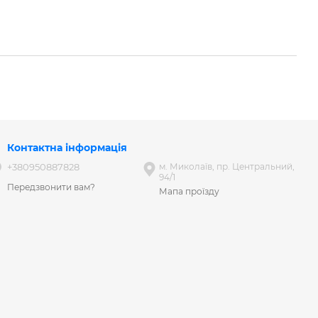
Контактна інформація
+380950887828
м. Миколаїв, пр. Центральний,
94/1
Передзвонити вам?
Мапа проїзду