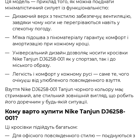
Ця модель — приклад того, як можна поєднати
мінімалістичний силует із функціональністю:
Дихаючий верх з текстилю забезпечує вентиляцію,
завдяки чому ноги не перегріваються навіть у
спекотну погоду.
М’яка підошва з піноматеріалу гарантує комфорт і
амортизацію при кожному кроці.
Універсальний дизайн дозволяє носити кросівки
Nike Tanjun DJ6258-001 як у спортзал, так і до
міського образу.
Легкість і комфорт у кожному русі — саме те, чого
очікуєш від улюбленого повсякденного взуття.
Взуття Nike DJ6258-001 Tanjun чорного кольору має
стриманий, але стильний зовнішній вигляд, що робить
його доречним у будь-якій ситуації.
Кому варто купити Nike Tanjun DJ6258-
001?
Ці кросівки підійдуть багатьом:
Для офісного повсякденного стилю — поєднуються з