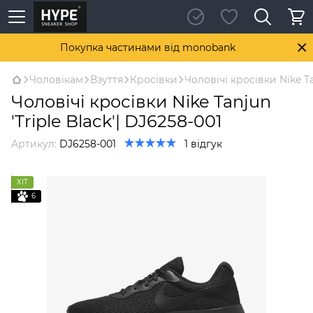
Покупка частинами від monobank
Чоловікам
Взуття
Кросівки
Чоловічі кросівки Nike Ta
Чоловічі кросівки Nike Tanjun
'Triple Black'| DJ6258-001
Артикул:
DJ6258-001
1 відгук
ХІТ
6