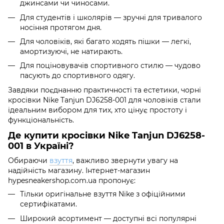
джинсами чи чиносами.
Для студентів і школярів — зручні для тривалого
носіння протягом дня.
Для чоловіків, які багато ходять пішки — легкі,
амортизуючі, не натирають.
Для поціновувачів спортивного стилю — чудово
пасують до спортивного одягу.
Завдяки поєднанню практичності та естетики, чорні
кросівки Nike Tanjun DJ6258-001 для чоловіків стали
ідеальним вибором для тих, хто цінує простоту і
функціональність.
Де купити кросівки Nike Tanjun DJ6258-
001 в Україні?
Обираючи
взуття
, важливо звернути увагу на
надійність магазину. Інтернет-магазин
hypesneakershop.com.ua пропонує:
Тільки оригінальне взуття Nike з офіційними
сертифікатами.
Широкий асортимент — доступні всі популярні