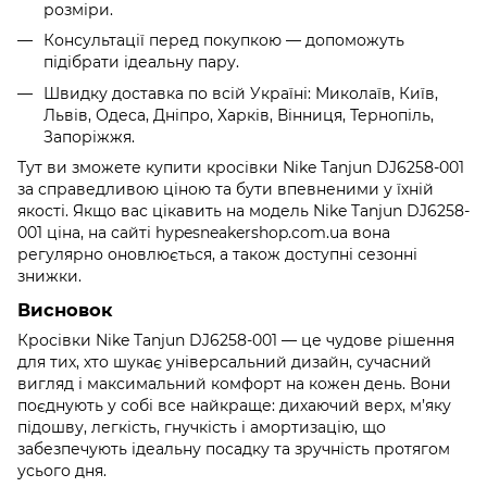
розміри.
Консультації перед покупкою — допоможуть
підібрати ідеальну пару.
Швидку доставка по всій Україні: Миколаїв, Київ,
Львів, Одеса, Дніпро, Харків, Вінниця, Тернопіль,
Запоріжжя.
Тут ви зможете купити кросівки Nike Tanjun DJ6258-001
за справедливою ціною та бути впевненими у їхній
якості. Якщо вас цікавить на модель Nike Tanjun DJ6258-
001 ціна, на сайті hypesneakershop.com.ua вона
регулярно оновлюється, а також доступні сезонні
знижки.
Висновок
Кросівки Nike Tanjun DJ6258-001 — це чудове рішення
для тих, хто шукає універсальний дизайн, сучасний
вигляд і максимальний комфорт на кожен день. Вони
поєднують у собі все найкраще: дихаючий верх, м’яку
підошву, легкість, гнучкість і амортизацію, що
забезпечують ідеальну посадку та зручність протягом
усього дня.