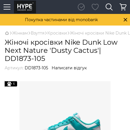
Покупка частинами від monobank
Жінкам
Взуття
Кросівки
Жіночі кросівки Nike Dunk L
Жіночі кросівки Nike Dunk Low
Next Nature 'Dusty Cactus'|
DD1873-105
Артикул:
DD1873-105
Написати відгук
6