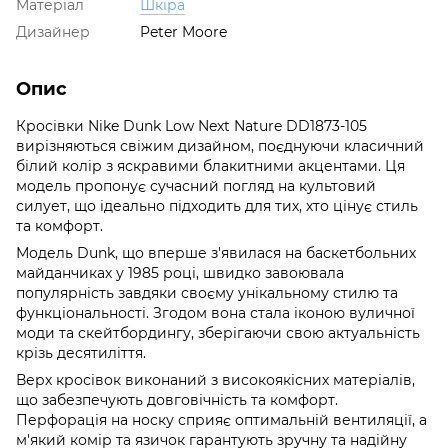
Матеріал
Шкіра
Дизайнер
Peter Moore
Опис
Кросівки Nike Dunk Low Next Nature DD1873-105
вирізняються свіжим дизайном, поєднуючи класичний
білий колір з яскравими блакитними акцентами. Ця
модель пропонує сучасний погляд на культовий
силует, що ідеально підходить для тих, хто цінує стиль
та комфорт.
Модель Dunk, що вперше з'явилася на баскетбольних
майданчиках у 1985 році, швидко завоювала
популярність завдяки своєму унікальному стилю та
функціональності. Згодом вона стала іконою вуличної
моди та скейтбордингу, зберігаючи свою актуальність
крізь десятиліття.
Верх кросівок виконаний з високоякісних матеріалів,
що забезпечують довговічність та комфорт.
Перфорація на носку сприяє оптимальній вентиляції, а
м'який комір та язичок гарантують зручну та надійну