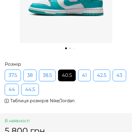
Розмір
37.5
38
38.5
40.5
41
42.5
43
44
44.5
Таблиця розмірів Nike/Jordan
В наявності
5 800 грн