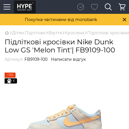
Покупка частинами від monobank
Дітям,Підліткам
Взуття
Кросівки
Підліткові кросівки
Підліткові кросівки Nike Dunk
Low GS 'Melon Tint'| FB9109-100
Артикул:
FB9109-100
Написати відгук
−11%
6