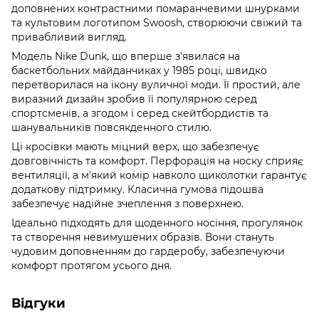
доповнених контрастними помаранчевими шнурками
та культовим логотипом Swoosh, створюючи свіжий та
привабливий вигляд.
Модель Nike Dunk, що вперше з'явилася на
баскетбольних майданчиках у 1985 році, швидко
перетворилася на ікону вуличної моди. Її простий, але
виразний дизайн зробив її популярною серед
спортсменів, а згодом і серед скейтбордистів та
шанувальників повсякденного стилю.
Ці кросівки мають міцний верх, що забезпечує
довговічність та комфорт. Перфорація на носку сприяє
вентиляції, а м'який комір навколо щиколотки гарантує
додаткову підтримку. Класична гумова підошва
забезпечує надійне зчеплення з поверхнею.
Ідеально підходять для щоденного носіння, прогулянок
та створення невимушених образів. Вони стануть
чудовим доповненням до гардеробу, забезпечуючи
комфорт протягом усього дня.
Відгуки