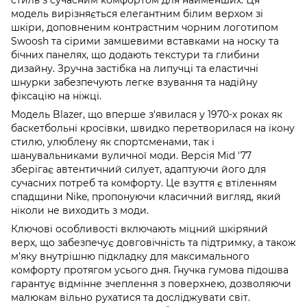
модель вирізняється елегантним білим верхом зі
шкіри, доповненим контрастним чорним логотипом
Swoosh та сірими замшевими вставками на носку та
бічних панелях, що додають текстури та глибини
дизайну. Зручна застібка на липучці та еластичні
шнурки забезпечують легке взування та надійну
фіксацію на ніжці.
Модель Blazer, що вперше з'явилася у 1970-х роках як
баскетбольні кросівки, швидко перетворилася на ікону
стилю, улюблену як спортсменами, так і
шанувальниками вуличної моди. Версія Mid '77
зберігає автентичний силует, адаптуючи його для
сучасних потреб та комфорту. Це взуття є втіленням
спадщини Nike, пропонуючи класичний вигляд, який
ніколи не виходить з моди.
Ключові особливості включають міцний шкіряний
верх, що забезпечує довговічність та підтримку, а також
м'яку внутрішню підкладку для максимального
комфорту протягом усього дня. Гнучка гумова підошва
гарантує відмінне зчеплення з поверхнею, дозволяючи
малюкам вільно рухатися та досліджувати світ.