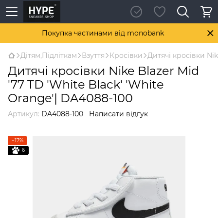
Покупка частинами від monobank
Дітям,Підліткам
Взуття
Кросівки
Дитячі кросівки Nik
Дитячі кросівки Nike Blazer Mid
'77 TD 'White Black' 'White
Orange'| DA4088-100
Артикул:
DA4088-100
Написати відгук
−17%
6