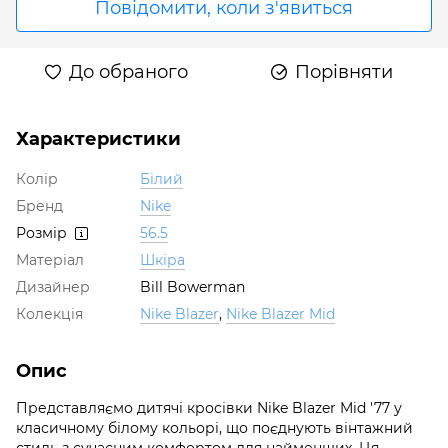
Повідомити, коли з'явиться
До обраного
Порівняти
Характеристики
Колір
Білий
Бренд
Nike
Розмір
56.5
Матеріал
Шкіра
Дизайнер
Bill Bowerman
Колекція
Nike Blazer
,
Nike Blazer Mid
Опис
Представляємо дитячі кросівки Nike Blazer Mid '77 у
класичному білому кольорі, що поєднують вінтажний
стиль з сучасним комфортом для найменших. Ця