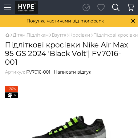
Покупка частинами від monobank
Дітям,Підліткам
Взуття
Кросівки
Підліткові кросівки 
Підліткові кросівки Nike Air Max
95 GS 2024 'Black Volt'| FV7016-
001
Артикул:
FV7016-001
Написати відгук
−20%
6