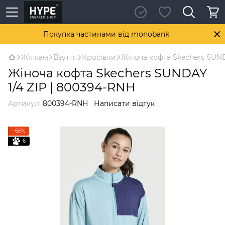
Покупка частинами від monobank
Жінкам
Взуття
Кросівки
Жіноча кофта Skechers SUND
Жіноча кофта Skechers SUNDAY
1/4 ZIP | 800394-RNH
Артикул:
800394-RNH
Написати відгук
−66%
6