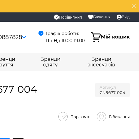
Бажання
Вхід
Порівняння
Графік роботи:
0887828
Мій кошик
Пн-Нд 10:00-19:00
ренди
Бренди
Бренди
зуття
одягу
аксесуарів
9677-004
Артикул
CN9677-004
Порівняти
В бажання