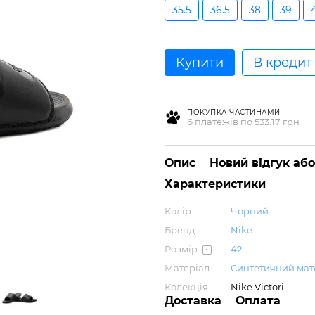
35.5
36.5
38
39
Купити
В кредит
ПОКУПКА ЧАСТИНАМИ
6 платежів по 533.17 грн
Опис
Новий відгук аб
Характеристики
Колір
Чорний
Бренд
Nike
Розмір
42
Матеріал
Синтетичний мат
Колекція
Nike Victori
Доставка
Оплата