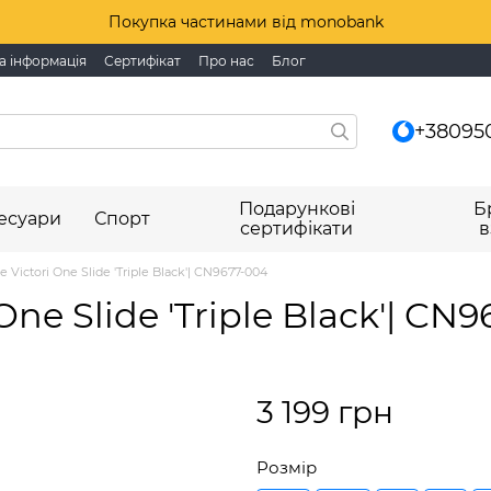
Покупка частинами від monobank
а інформація
Сертифікат
Про нас
Блог
+38095
Подарункові
Б
есуари
Спорт
сертифікати
в
 Victori One Slide 'Triple Black'| CN9677-004
One Slide 'Triple Black'| CN
3 199 грн
Розмір