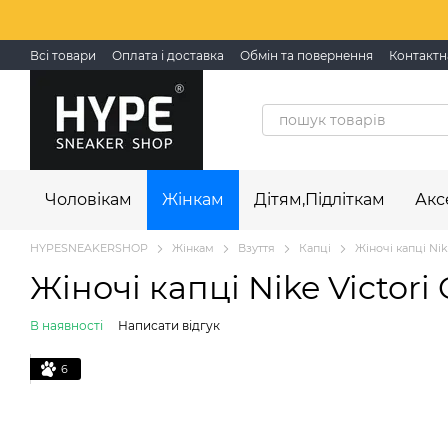
Перейти до основного контенту
Всі товари
Оплата і доставка
Обмін та повернення
Контактн
Чоловікам
Жінкам
Дітям,Підліткам
Акс
HYPESNEAKERSHOP
Жінкам
Взуття
Капці
Жіночі капці Nike
Жіночі капці Nike Victori 
В наявності
Написати відгук
6