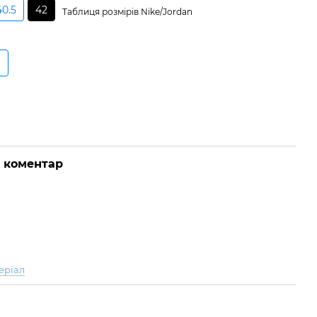
40.5
42
Таблиця розмірів Nike/Jordan
о коментар
еріал