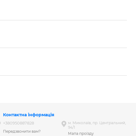
Контактна інформація
+380950887828
м. Миколаїв, пр. Центральний,
94/1
Передзвонити вам?
Мапа проїзду