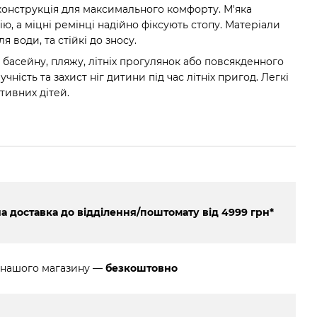
конструкція для максимального комфорту. М'яка
ю, а міцні ремінці надійно фіксують стопу. Матеріали
я води, та стійкі до зносу.
я басейну, пляжу, літніх прогулянок або повсякденного
чність та захист ніг дитини під час літніх пригод. Легкі
ктивних дітей.
 доставка до відділення/поштомату від 4999 грн*
 нашого магазину —
безкоштовно