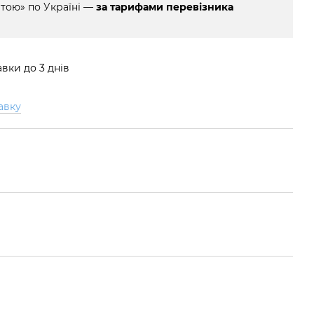
тою» по Україні —
за тарифами перевізника
вки до 3 днів
авку