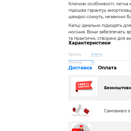
Ключові особливості: легка 
підошва гарантує амортизаці
швидко сохнуть, незамінні біл
Капці ідеально підходять дл
носіння. Вони забезпечать зру
та практичні, створені для а
Характеристики
Бренд
Arena
Розмір
31
Доставка
Оплата
Безкоштовна
Самовивіз з