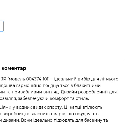
о коментар
 JR (модель 004374-101) – ідеальний вибір для літнього
підошва гармонійно поєднується з блакитними
ий та привабливий вигляд. Дизайн розроблений для
озвілля, забезпечуючи комфорт та стиль.
іями у водних видах спорту. Ці капці втілюють
у виробництві якісних товарів, що поєднують
й дизайн. Вони ідеально підходять для басейну та