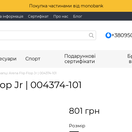
Покупка частинами від monobank
а інформація
Сертифікат
Про нас
Блог
+38095
Подарункові
Б
есуари
Спорт
сертифікати
в
апці Arena Flip Flop Jr | 004374-101
op Jr | 004374-101
801 грн
Розмір