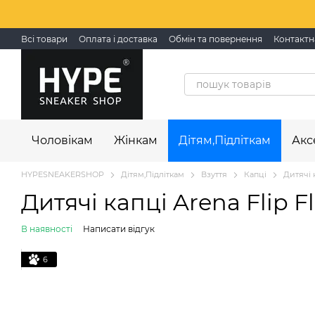
Перейти до основного контенту
Всі товари
Оплата і доставка
Обмін та повернення
Контактн
Чоловікам
Жінкам
Дітям,Підліткам
Акс
HYPESNEAKERSHOP
Дітям,Підліткам
Взуття
Капці
Дитячі к
Дитячі капці Arena Flip Fl
В наявності
Написати відгук
6