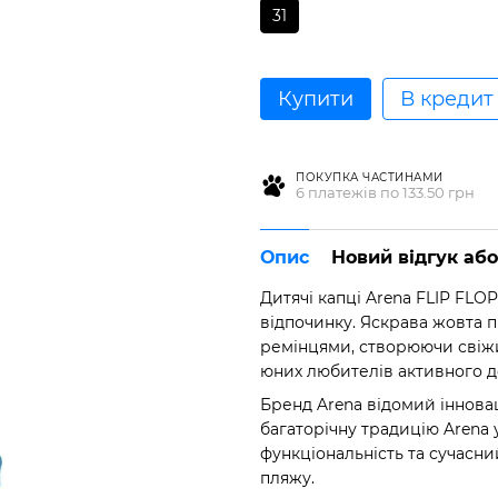
31
Купити
В кредит
ПОКУПКА ЧАСТИНАМИ
6 платежів по 133.50 грн
Опис
Новий відгук аб
Дитячі капці Arena FLIP FLOP
відпочинку. Яскрава жовта 
ремінцями, створюючи свіж
юних любителів активного д
Бренд Arena відомий інновац
багаторічну традицію Arena 
функціональність та сучасни
пляжу.