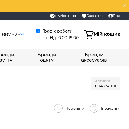
Бажання
Вхід
Порівняння
Графік роботи:
0887828
Мій кошик
Пн-Нд 10:00-19:00
ренди
Бренди
Бренди
зуття
одягу
аксесуарів
Артикул
004374-101
Порівняти
В бажання