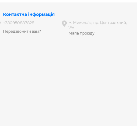
Контактна інформація
+380950887828
м. Миколаїв, пр. Центральний,
94/1
Передзвонити вам?
Мапа проїзду