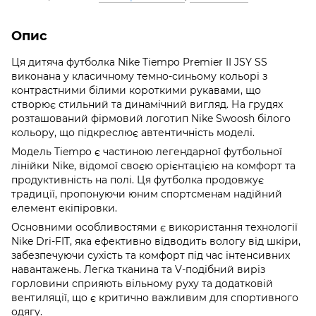
Опис
Ця дитяча футболка Nike Tiempo Premier II JSY SS
виконана у класичному темно-синьому кольорі з
контрастними білими короткими рукавами, що
створює стильний та динамічний вигляд. На грудях
розташований фірмовий логотип Nike Swoosh білого
кольору, що підкреслює автентичність моделі.
Модель Tiempo є частиною легендарної футбольної
лінійки Nike, відомої своєю орієнтацією на комфорт та
продуктивність на полі. Ця футболка продовжує
традиції, пропонуючи юним спортсменам надійний
елемент екіпіровки.
Основними особливостями є використання технології
Nike Dri-FIT, яка ефективно відводить вологу від шкіри,
забезпечуючи сухість та комфорт під час інтенсивних
навантажень. Легка тканина та V-подібний виріз
горловини сприяють вільному руху та додатковій
вентиляції, що є критично важливим для спортивного
одягу.