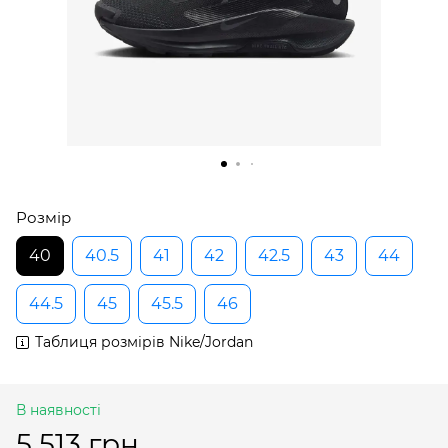
Розмір
40
40.5
41
42
42.5
43
44
44.5
45
45.5
46
Таблиця розмірів Nike/Jordan
В наявності
5 513 грн