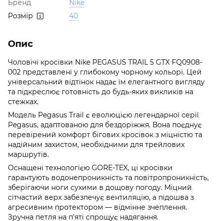
Бренд
Nike
Розмір
40
Опис
Чоловічі кросівки Nike PEGASUS TRAIL 5 GTX FQ0908-
002 представлені у глибокому чорному кольорі. Цей
універсальний відтінок надає їм елегантного вигляду
та підкреслює готовність до будь-яких викликів на
стежках.
Модель Pegasus Trail є еволюцією легендарної серії
Pegasus, адаптованою для бездоріжжя. Вона поєднує
перевірений комфорт бігових кросівок з міцністю та
надійним захистом, необхідними для трейлових
маршрутів.
Оснащені технологією GORE-TEX, ці кросівки
гарантують водонепроникність та повітропроникність,
зберігаючи ноги сухими в дощову погоду. Міцний
сітчастий верх забезпечує вентиляцію, а підошва з
агресивним протектором — відмінне зчеплення.
Зручна петля на п'яті спрощує надягання.