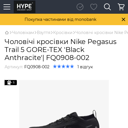
Покупка частинами від monobank
Чоловікам
Взуття
Кросівки
Чоловічі кросівки Nike P
Чоловічі кросівки Nike Pegasus
Trail 5 GORE-TEX 'Black
Anthracite'| FQ0908-002
Артикул:
FQ0908-002
1 відгук
6