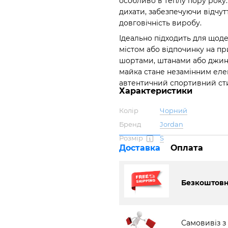
особливо в теплу пору року.
дихати, забезпечуючи відчут
довговічність виробу.
Ідеально підходить для щоде
містом або відпочинку на пр
шортами, штанами або джин
майка стане незамінним елем
автентичний спортивний сти
Характеристики
Колір
Чорний
Бренд
Jordan
Розмір
S
Доставка
Оплата
Безкоштовна
Самовивіз з