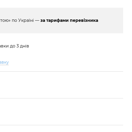
тою» по Україні —
за тарифами перевізника
вки до 3 днів
авку