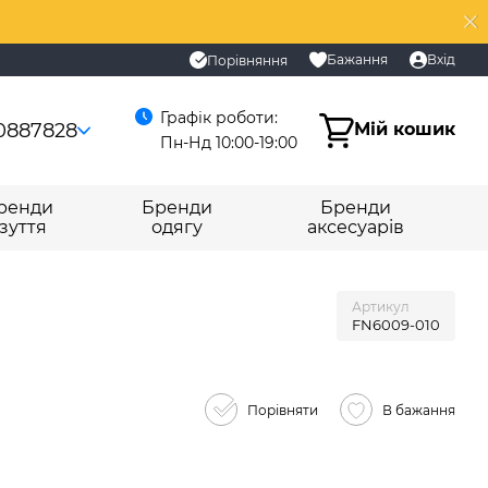
Бажання
Вхід
Порівняння
Графік роботи:
0887828
Мій кошик
Пн-Нд 10:00-19:00
ренди
Бренди
Бренди
зуття
одягу
аксесуарів
Артикул
FN6009-010
Порівняти
В бажання