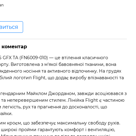
an
явиться
о коментар
 GFX TA (FN6009-010) — це втілення класичного
ту. Виготовлена з м'якої бавовняної тканини, вона
якденного носіння та активного відпочинку. На грудях
лий логотип Flight, що додає виробу впізнаваності та
легендарним Майклом Джорданом, завжди асоціювався з
 та неперевершеним стилем. Лінійка Flight є частиною
 легкість, рух та прагнення до досконалості, що
майки.
им кроєм, що забезпечує максимальну свободу рухів.
 широкі пройми гарантують комфорт і вентиляцію,