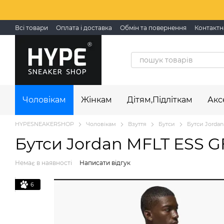
Перейти до основного контенту
Всі товари
Оплата і доставка
Обмін та повернення
Контактн
Чоловікам
Жінкам
Дітям,Підліткам
Акс
HYPESNEAKERSHOP
Чоловікам
Взуття
Бутси
Бутси Jordan
Бутси Jordan MFLT ESS G
Немає в наявності
Написати відгук
6