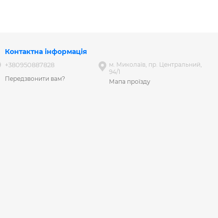
Контактна інформація
+380950887828
м. Миколаїв, пр. Центральний,
94/1
Передзвонити вам?
Мапа проїзду