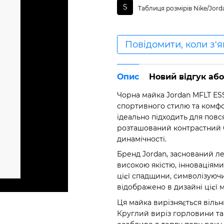
S
Таблиця розмірів Nike/Jord
Повідомити, коли з'
Опис
Новий відгук аб
Чорна майка Jordan MFLT ESS
спортивного стилю та комфор
ідеально підходить для повс
розташований контрастний бі
динамічності.
Бренд Jordan, заснований 
високою якістю, інноваціями
цієї спадщини, символізуючи
відображено в дизайні цієї 
Ця майка вирізняється вільн
Круглий виріз горловини та