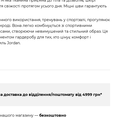
 М'яка тканина приємна до тіла та дозволяє шкірі
тя свіжості протягом усього дня. Міцні шви гарантують
нного використання, тренувань у спортзалі, прогулянок
ироді. Вона легко комбінується зі спортивними
сами, створюючи невимушений та стильний образ. Ця
ентом гардеробу для тих, хто цінує комфорт і
ль Jordan.
 доставка до відділення/поштомату від 4999 грн*
 нашого магазину —
безкоштовно