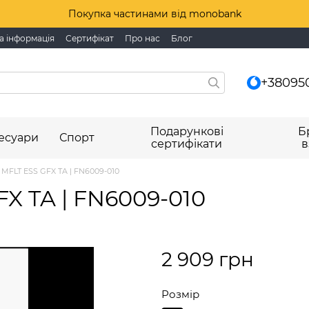
Покупка частинами від monobank
а інформація
Сертифікат
Про нас
Блог
+38095
Подарункові
Б
есуари
Спорт
сертифікати
в
 MFLT ESS GFX TA | FN6009-010
FX TA | FN6009-010
2 909 грн
Розмір